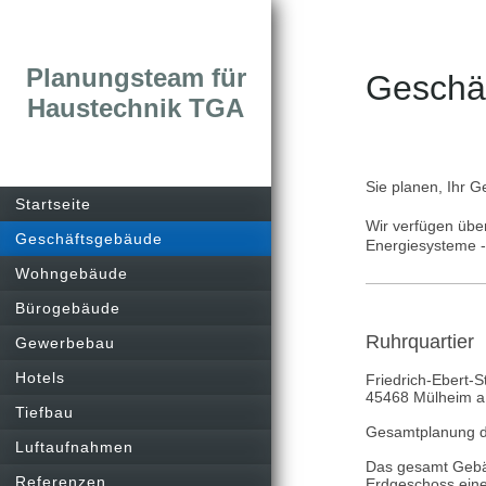
Planungsteam für
Geschä
Haustechnik TGA
Sie planen, Ihr 
Startseite
Wir verfügen übe
Geschäftsgebäude
Energiesysteme -
Wohngebäude
Bürogebäude
Ruhrquartier
Gewerbebau
Hotels
Friedrich-Ebert-
45468 Mülheim a.
Tiefbau
Gesamtplanung der
Luftaufnahmen
Das gesamt Gebäu
Referenzen
Erdgeschoss ein