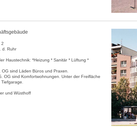
häftsgebäude
 2
 d. Ruhr
r Haustechnik: *Heizung * Sanitär * Lüftung *
2. OG sind Läden Büros und Praxen.
 5. OG sind Komfortwohnungen. Unter der Freifläche
e Tiefgarage.
er und Wüsthoff