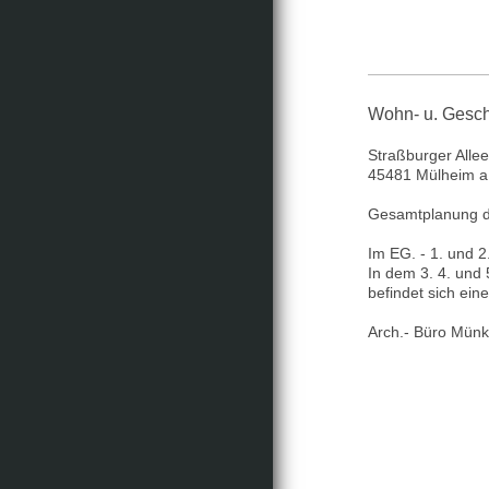
Wohn- u. Gesc
Straßburger Allee
45481 Mülheim a.
Gesamtplanung de
Im EG. - 1. und 
In dem 3. 4. und
befindet sich ein
Arch.- Büro Münk