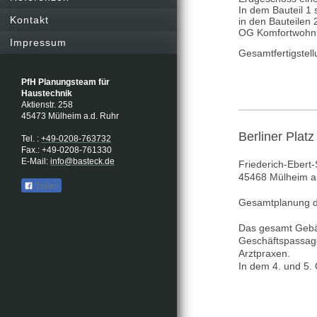
In dem Bauteil 1 
Kontakt
in den Bauteilen 
OG Komfortwohn
Impressum
Gesamtfertigstell
PfH Planungsteam für
Haustechnik
Aktienstr. 258
45473 Mülheim
a.d. Ruhr
Berliner Platz
Tel. :
+49-0208-763732
Fax.: +49-0208-761330
E-Mail:
info@basteck.de
Friederich-Ebert-
45468 Mülheim a.
Teilen
Gesamtplanung de
Das gesamt Gebä
Geschäftspassage
Arztpraxen.
In dem 4. und 